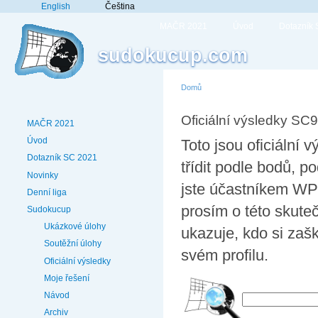
English
Čeština
MAČR 2021
Úvod
Dotazník
sudokucup.com
Domů
Oficiální výsledky SC9
MAČR 2021
Úvod
Toto jsou oficiální
Dotazník SC 2021
třídit podle bodů,
Novinky
jste účastníkem WPF
Denní liga
prosím o této skute
Sudokucup
Ukázkové úlohy
ukazuje, kdo si zaš
Soutěžní úlohy
svém profilu.
Oficiální výsledky
Moje řešení
Návod
Archiv