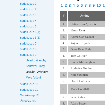
sudokucup 1
1
2
3
4
5
6
7
8
9
10
1
sudokucup 2
sudokucup 3
#
Jméno
sudokucup 4
1.
Hatice Esra Aydemir
sudokucup 5
2.
Hasan Uyar
sudokucup 6(1)
3.
Asime Can Ozozer
sudokucup 6(2)
4.
Yağmur Toprak
sudokucup 7
sudokucup 8
5.
Oguz Kaan Bulut
sudokucup 9
1.
Tom Collyer
Ukázkové úlohy
2.
Emma McCaughan
Soutěžní úlohy
3.
Roderick Grafton
Oficiální výsledky
4.
Neil Zussman
Moje řešení
5.
David Collison
sudokucup 10
6.
Mark Goodliffe
sudokucup 11
Sudokucup 12
7.
Sam Boden
Žebříček test
8.
Adam Bissett