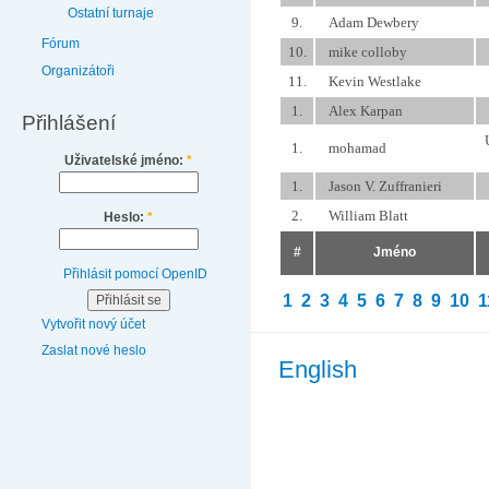
Ostatní turnaje
9.
Adam Dewbery
Fórum
10.
mike colloby
Organizátoři
11.
Kevin Westlake
1.
Alex Karpan
Přihlášení
1.
mohamad
Uživatelské jméno:
*
1.
Jason V. Zuffranieri
2.
William Blatt
Heslo:
*
#
Jméno
Přihlásit pomocí OpenID
1
2
3
4
5
6
7
8
9
10
1
Vytvořit nový účet
Zaslat nové heslo
English