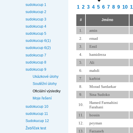
sudokucup 1
1
2
3
4
5
6
7
8
9
10
1
sudokucup 2
sudokucup 3
#
Jméno
sudokucup 4
1.
amin
sudokucup 5
2.
emad
sudokucup 6(1)
3.
Emil
sudokucup 6(2)
4.
hamidreza
sudokucup 7
sudokucup 8
5.
Ali
sudokucup 9
6.
mahdi
Ukázkové úlohy
7.
karbist
Soutěžní úlohy
8.
Morad Sardarkar
Oficiální výsledky
9.
Sina Sudoko
Moje řešení
Hamed Farmahini
10.
sudokucup 10
Farahani
sudokucup 11
11.
hossin
Sudokucup 12
12.
peyman
Žebříček test
13.
Farzaneh