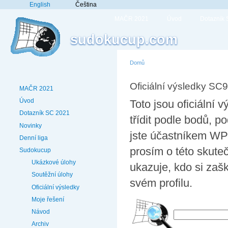
English
Čeština
MAČR 2021
Úvod
Dotazník
sudokucup.com
Domů
Oficiální výsledky SC9
MAČR 2021
Úvod
Toto jsou oficiální
Dotazník SC 2021
třídit podle bodů,
Novinky
jste účastníkem WPF
Denní liga
prosím o této skute
Sudokucup
Ukázkové úlohy
ukazuje, kdo si zaš
Soutěžní úlohy
svém profilu.
Oficiální výsledky
Moje řešení
Návod
Archiv