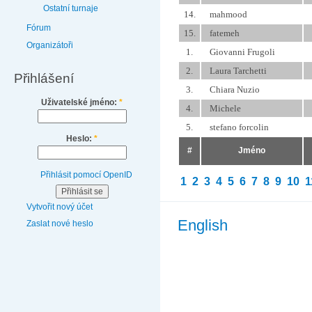
Ostatní turnaje
14.
mahmood
Fórum
15.
fatemeh
Organizátoři
1.
Giovanni Frugoli
2.
Laura Tarchetti
Přihlášení
3.
Chiara Nuzio
Uživatelské jméno:
*
4.
Michele
5.
stefano forcolin
Heslo:
*
#
Jméno
Přihlásit pomocí OpenID
1
2
3
4
5
6
7
8
9
10
1
Vytvořit nový účet
English
Zaslat nové heslo