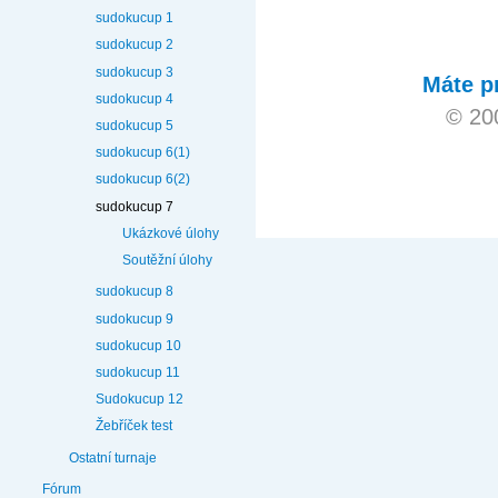
sudokucup 1
sudokucup 2
sudokucup 3
Máte p
sudokucup 4
© 20
sudokucup 5
sudokucup 6(1)
sudokucup 6(2)
sudokucup 7
Ukázkové úlohy
Soutěžní úlohy
sudokucup 8
sudokucup 9
sudokucup 10
sudokucup 11
Sudokucup 12
Žebříček test
Ostatní turnaje
Fórum