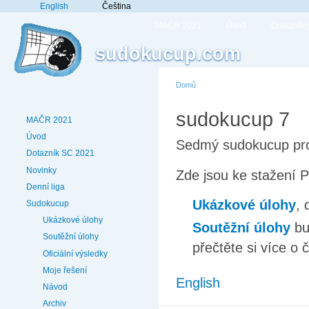
English
Čeština
MAČR 2021
Úvod
Dotazník
sudokucup.com
Domů
sudokucup 7
MAČR 2021
Úvod
Sedmý sudokucup prob
Dotazník SC 2021
Novinky
Zde jsou ke stažení 
Denní liga
Ukázkové úlohy
, 
Sudokucup
Ukázkové úlohy
Soutěžní úlohy
bu
Soutěžní úlohy
přečtěte si více 
Oficiální výsledky
Moje řešení
English
Návod
Archiv