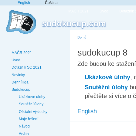
English
Čeština
MAČR 2021
Úvod
Dotazník
sudokucup.com
Domů
sudokucup 8
MAČR 2021
Úvod
Zde budou ke stažen
Dotazník SC 2021
Novinky
Ukázkové úlohy
, 
Denní liga
Soutěžní úlohy
bu
Sudokucup
přečtěte si více 
Ukázkové úlohy
Soutěžní úlohy
English
Oficiální výsledky
Moje řešení
Návod
Archiv