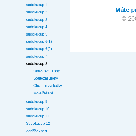
sudokucup 1
Máte p
sudokucup 2
© 20
sudokucup 3
sudokucup 4
sudokucup 5
sudokucup 6(1)
sudokucup 6(2)
sudokucup 7
sudokucup 8
Ukázkové úlohy
Soutěžní úlohy
Oficiální výsledky
Moje řešení
sudokucup 9
sudokucup 10
sudokucup 11
Sudokucup 12
Žebříček test