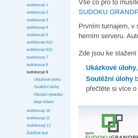
Vše co pro to musít
sudokucup 1
SUDOKU GRANDPRI
sudokucup 2
sudokucup 3
Prvním turnajem, v 
sudokucup 4
herním serveru. Aut
sudokucup 5
sudokucup 6(1)
sudokucup 6(2)
Zde jsou ke stažen
sudokucup 7
sudokucup 8
Ukázkové úlohy
sudokucup 9
Soutěžní úlohy
b
Ukázkové úlohy
přečtěte si více
Soutěžní úlohy
Oficiální výsledky
Moje řešení
sudokucup 10
sudokucup 11
Sudokucup 12
Žebříček test