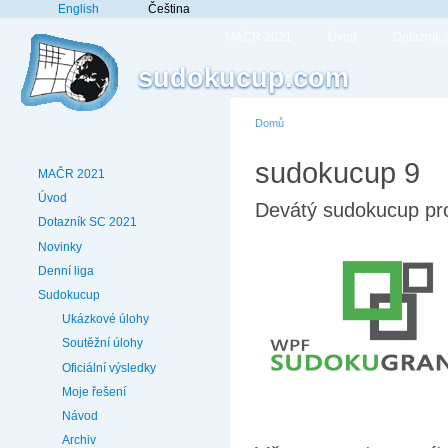
English
Čeština
MAČR 2021
Úvod
Dotazník
sudokucup.com
Domů
sudokucup 9
MAČR 2021
Úvod
Devátý sudokucup prob
Dotazník SC 2021
Novinky
Denní liga
Sudokucup
Ukázkové úlohy
Soutěžní úlohy
Oficiální výsledky
Moje řešení
Návod
Archiv