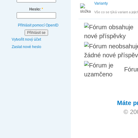
Varianty
Heslo:
*
Vše co se týká variant a jejic
Přihlásit pomocí OpenID
Vytvořit nový účet
Zaslat nové heslo
Fóru
Máte p
© 20