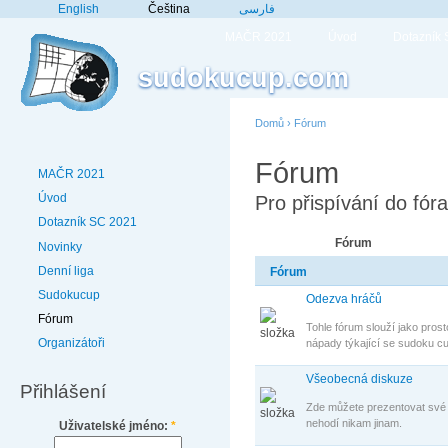
English
Čeština
فارسی
MAČR 2021
Úvod
Dotazník
sudokucup.com
Domů
›
Fórum
Fórum
MAČR 2021
Úvod
Pro přispívání do fór
Dotazník SC 2021
Fórum
Novinky
Denní liga
Fórum
Sudokucup
Odezva hráčů
Fórum
Tohle fórum slouží jako pros
Organizátoři
nápady týkající se sudoku c
Všeobecná diskuze
Přihlášení
Zde můžete prezentovat své 
nehodí nikam jinam.
Uživatelské jméno:
*