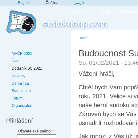
English
Čeština
فارسی
MAČR 2021
Úvod
Dotazník
sudokucup.com
Domů
Budoucnost Su
MAČR 2021
Úvod
So, 01/02/2021 - 13:
Dotazník SC 2021
Vážení hráči,
Novinky
Denní liga
Chtěl bych Vám popřá
Sudokucup
roku 2021. Velice si 
Fórum
naše herní sudoku st
Organizátoři
Zároveň bych se Vás 
Přihlášení
usnadnit rozhodování
Uživatelské jméno:
*
Jak mnozí z Vás už ji