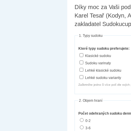
Díky moc za Vaši pod
Karel Tesař (Kodyn, 
zakladatel Sudokucu
1. Typy sudoku
Které typy sudoku preferujete:
Klasické sudoku
Sudoku varinaty
Lehké klasické sudoku
Lehké sudoku varianty
Zaškrtněte jedno či více polí dle svých 
2. Objem hraní
Počet odehraných sudoku denn
0-2
3-6