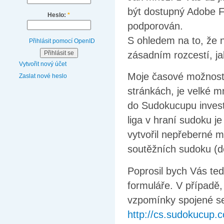
být dostupný Adobe Fl
Heslo:
*
podporován.
S ohledem na to, že 
Přihlásit pomocí OpenID
zásadním rozcestí, j
Vytvořit nový účet
Moje časové možnosti
Zaslat nové heslo
stránkách, je velké m
do Sudokucupu investo
liga v hraní sudoku j
vytvořil nepřeberné m
soutěžních sudoku (d
Poprosil bych Vás te
formuláře. V případě, 
vzpomínky spojené se
http://cs.sudokucup.