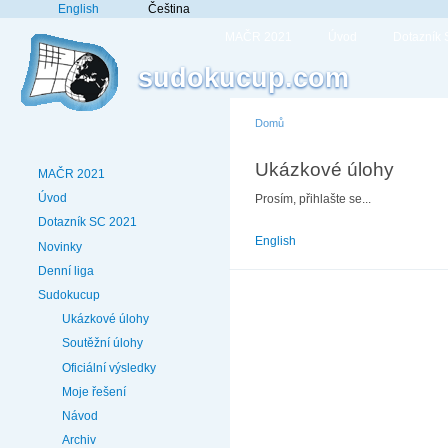
English
Čeština
MAČR 2021
Úvod
Dotazník
sudokucup.com
Domů
Ukázkové úlohy
MAČR 2021
Úvod
Prosím, přihlašte se...
Dotazník SC 2021
English
Novinky
Denní liga
Sudokucup
Ukázkové úlohy
Soutěžní úlohy
Oficiální výsledky
Moje řešení
Návod
Archiv