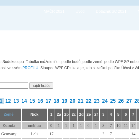
MAČR 2021
Úvod
Dotazník SC 2021
tého Sudokucupu. Tabulku můžete třídit podle bodů, podle země, podle WPF GP neb
čnosti ve svém
PROFILU
. Sloupec WPF GP ukazuje, kdo si zaškrtl políčko Účast v W
1
12
13
14
15
16
17
18
19
20
21
22
23
24
25
26
27
2
Země
Nick
1
2a
2b
2c
2d
2e
2f
3
4
5
6
7
Estonia
umbluu
0
1
1
1
1
0
1
3
7
16
11
14
Germany
Leli
17
-
-
-
-
-
-
3
7
-
-
14