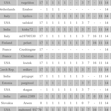
USA
twgeldon
17
1
1
1
1
-
-
3
7
-
11
14
Netherlands
Errabee
-
1
1
1
-
-
-
-
-
-
-
14
Italy
bjelico
-
1
1
1
1
1
1
3
7
-
11
14
USA
tailskid
17
1
1
1
1
1
1
3
7
-
-
14
India
kishy72
17
1
1
1
1
1
1
3
7
-
11
14
Italy
m19700530
17
1
1
1
1
1
1
3
7
16
11
14
Finland
peluri
17
1
1
1
1
1
1
3
7
16
11
14
France
Crushingme
17
-
-
-
-
-
-
-
-
-
-
14
France
Christian
17
-
-
-
-
-
-
-
-
-
-
-
USA
kwink
17
1
1
1
1
1
1
3
7
16
11
14
Czech Rep.
redkev
17
1
1
1
1
1
1
3
7
-
11
14
India
priygupt
17
1
1
1
1
1
1
3
-
-
11
14
Estonia
pargitool
-
1
1
-
-
-
-
3
7
-
-
14
USA
rkagan
-
1
1
1
1
1
1
3
7
-
-
14
India
abhii.2389
-
1
1
1
1
1
1
3
7
0
11
14
Slovakia
Arwen
0
1
1
1
1
1
1
0
7
-
11
14
USA
mahoned_91770
-
1
1
1
1
1
1
3
7
16
-
14