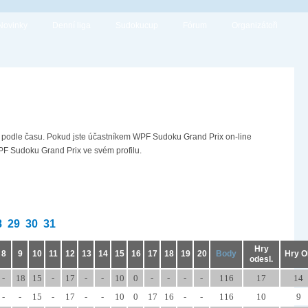
Novinky
Denní liga
Sudokucup
Fórum
Organizátoři
o podle času. Pokud jste účastníkem WPF Sudoku Grand Prix on-line
PF Sudoku Grand Prix ve svém profilu.
8
29
30
31
Hry
8
9
10
11
12
13
14
15
16
17
18
19
20
Body
Hry O
odesl.
-
18
15
-
17
-
-
10
0
-
-
-
-
116
17
14
-
-
15
-
17
-
-
10
0
17
16
-
-
116
10
9