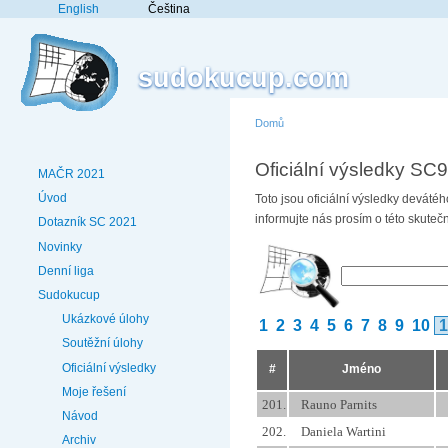
English
Čeština
sudokucup.com
Domů
Oficiální výsledky SC9
MAČR 2021
Úvod
Toto jsou oficiální výsledky devá
informujte nás prosím o této skute
Dotazník SC 2021
Novinky
Denní liga
Sudokucup
Ukázkové úlohy
1
2
3
4
5
6
7
8
9
10
1
Soutěžní úlohy
Oficiální výsledky
#
Jméno
Moje řešení
201.
Rauno Parnits
Návod
202.
Daniela Wartini
Archiv