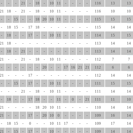
-
-
-
21
-
18
-
10
11
-
-
-
-
116
13
13
21
18
-
21
-
18
-
10
11
-
-
-
-
116
10
10
-
-
15
-
-
18
20
10
11
-
-
-
-
115
15
15
-
18
15
-
17
18
-
-
-
-
-
-
-
115
14
14
-
18
-
-
17
-
-
10
11
-
-
-
-
114
15
15
21
18
-
-
-
-
-
-
-
-
-
-
-
113
14
14
-
18
-
21
-
-
-
-
-
-
-
-
-
113
14
14
21
-
-
21
-
18
-
10
11
-
-
-
-
112
7
7
-
-
-
-
-
-
20
-
-
17
16
21
21
112
6
6
21
-
-
-
17
-
-
-
-
-
-
-
-
112
14
14
-
-
15
-
17
-
-
10
11
-
-
-
-
111
15
15
-
-
-
21
-
18
-
10
11
-
-
-
-
111
14
14
-
18
-
-
17
18
-
-
11
-
0
-
21
111
11
10
21
-
-
-
-
18
20
10
11
-
-
-
-
110
14
14
21
-
-
-
17
-
20
10
0
-
-
-
-
109
16
14
-
18
15
-
0
-
-
10
11
17
-
-
-
109
17
14
21
-
15
-
17
-
-
10
-
-
-
-
-
109
14
14