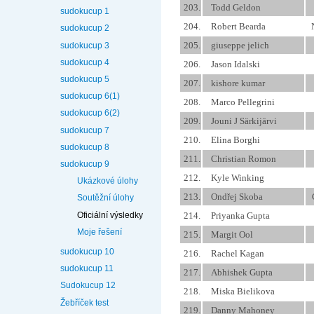
203.
Todd Geldon
sudokucup 1
204.
Robert Bearda
sudokucup 2
205.
giuseppe jelich
sudokucup 3
sudokucup 4
206.
Jason Idalski
sudokucup 5
207.
kishore kumar
sudokucup 6(1)
208.
Marco Pellegrini
sudokucup 6(2)
209.
Jouni J Särkijärvi
sudokucup 7
210.
Elina Borghi
sudokucup 8
211.
Christian Romon
sudokucup 9
212.
Kyle Winking
Ukázkové úlohy
213.
Ondřej Skoba
Soutěžní úlohy
Oficiální výsledky
214.
Priyanka Gupta
Moje řešení
215.
Margit Ool
sudokucup 10
216.
Rachel Kagan
sudokucup 11
217.
Abhishek Gupta
Sudokucup 12
218.
Miska Bielikova
Žebříček test
219.
Danny Mahoney