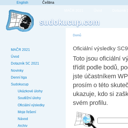
English
Čeština
MAČR 2021
Úvod
Dotazník
sudokucup.com
Domů
Oficiální výsledky SC9
MAČR 2021
Úvod
Toto jsou oficiální
Dotazník SC 2021
třídit podle bodů,
Novinky
jste účastníkem WPF
Denní liga
prosím o této skute
Sudokucup
Ukázkové úlohy
ukazuje, kdo si zaš
Soutěžní úlohy
svém profilu.
Oficiální výsledky
Moje řešení
Návod
Archiv