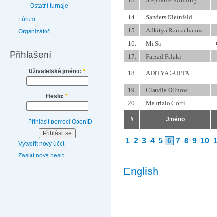
13.
Stephanie Wintling
Ostatní turnaje
14.
Sanders Kleinfeld
Fórum
15.
Adhitya Ramadhanus
Organizátoři
16.
Mi So
Přihlášení
17.
Farzad Falaki
Uživatelské jméno:
*
18.
ADITYA GUPTA
19.
Claudia Ollnow
Heslo:
*
20.
Maurizio Corti
#
Jméno
Přihlásit pomocí OpenID
1
2
3
4
5
6
7
8
9
10
Vytvořit nový účet
Zaslat nové heslo
English