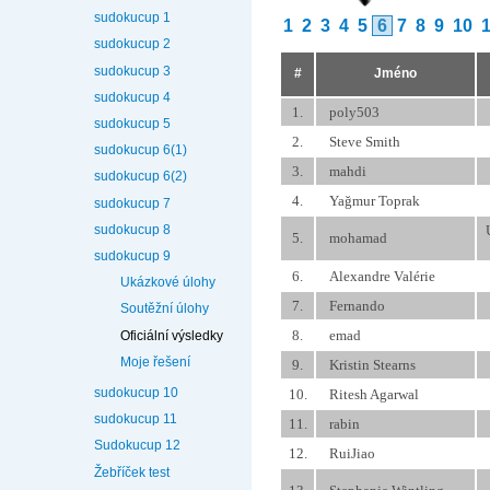
sudokucup 1
1
2
3
4
5
6
7
8
9
10
sudokucup 2
sudokucup 3
#
Jméno
sudokucup 4
1.
poly503
sudokucup 5
2.
Steve Smith
sudokucup 6(1)
3.
mahdi
sudokucup 6(2)
4.
Yağmur Toprak
sudokucup 7
sudokucup 8
5.
mohamad
sudokucup 9
6.
Alexandre Valérie
Ukázkové úlohy
7.
Fernando
Soutěžní úlohy
8.
emad
Oficiální výsledky
Moje řešení
9.
Kristin Stearns
sudokucup 10
10.
Ritesh Agarwal
sudokucup 11
11.
rabin
Sudokucup 12
12.
RuiJiao
Žebříček test