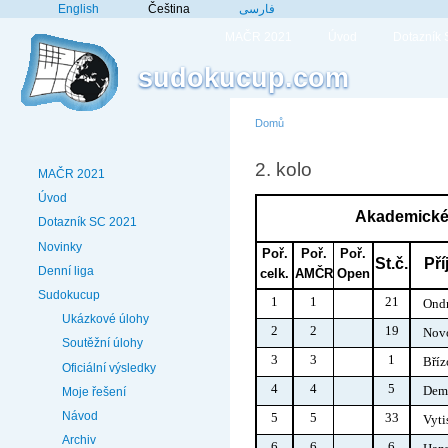
English
Čeština
فارسی
MAČR 2021
Úvod
Dotazník
sudokucup.com
Domů
2. kolo
MAČR 2021
Úvod
Akademické 
Dotazník SC 2021
Novinky
Poř.
Poř.
Poř.
St.č.
Pří
Denní liga
celk.
AMČR
Open
Sudokucup
1
1
21
Ond
Ukázkové úlohy
2
2
19
Nov
Soutěžní úlohy
3
3
1
Bříz
Oficiální výsledky
4
4
5
Dem
Moje řešení
Návod
5
5
33
Vyti
Archiv
6
6
6