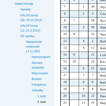
Han
Ostatní turnaje
7
1
30
Vej
Varianty
8
2
3
Čič
HALAS turnaj
(26.-29.10.2012)
8
7
18
Nov
HALAS turnaj
10
3
26
Štěr
(18.-21.5.2012)
10
8
32
Von
GP sudoku
12
4
2
Burš
Akademické
mistrovství
12
4
11
Kub
17.11.2011
14
9
12
Lic
Harmonogram
15
10
24
Pelc
Seznam
účastníků
16
6
15
Meli
Místo konání
17
7
7
Hol
Booklet
18
8
9
Kačí
Fotogalerie
19
9
8
Hor
Výsledky
20
10
22
Páca
1. kolo
2. kolo
21
11
14
Mat