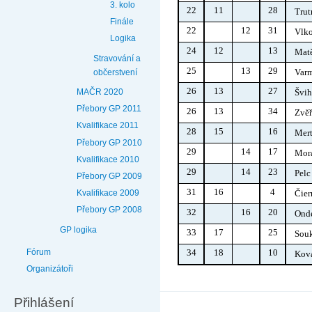
3. kolo
22
11
28
Trut
Finále
22
12
31
Vlk
Logika
24
12
13
Mat
Stravování a
25
13
29
Var
občerstvení
26
13
27
MAČR 2020
Švih
Přebory GP 2011
26
13
34
Zvěř
Kvalifikace 2011
28
15
16
Mer
Přebory GP 2010
29
14
17
Mor
Kvalifikace 2010
29
14
23
Pelc
Přebory GP 2009
31
16
4
Čier
Kvalifikace 2009
Přebory GP 2008
32
16
20
Ond
GP logika
33
17
25
Sou
34
18
10
Fórum
Kov
Organizátoři
Přihlášení