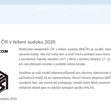
MAČR 2021
Úvod
Dotazník SC 2021
ů ČR v řešení sudoku 2020
Mistrovství akademiků ČR v řešení sudoku (MAČR) je soutěž, kter
opravdu každý, kdo má volný den a chuť trochu potrápit svou hlavu
v prostorách Fakulty stavební VUT v Brně v termínu blízkém 17. 11
pro vás připravili novinku v podobě online turnaje.
Snažíme se naši soutěž připravit příjemně pro všechny výkonnostní sk
začínajících hráčů až po reprezentanty. Hlavní cílovou skupinou MA
vysokých škol, ale zveme též pedagogy, mladší hráče školo povinné 
veřejnost stejně jako na dalších turnajích spolku HALAS.
 sudoku 2020