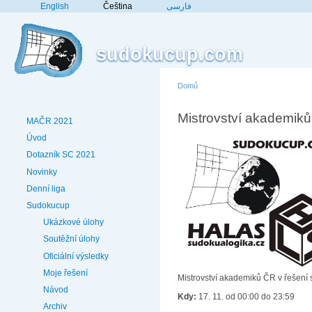
English
Čeština
فارسی
sudokucup.com
Domů
Mistrovství akademik
MAČR 2021
Úvod
Dotazník SC 2021
Novinky
Denní liga
Sudokucup
Ukázkové úlohy
Soutěžní úlohy
Oficiální výsledky
Moje řešení
Mistrovství akademiků ČR v řešení
Návod
Kdy:
17. 11. od 00:00 do 23:59
Archiv