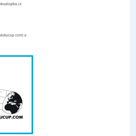
okualogika.cz
Sudokucup.com) a