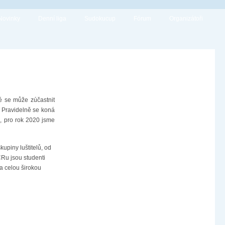
Novinky
Denní liga
Sudokucup
Fórum
Organizátoři
é se může zúčastnit
. Pravidelně se koná
., pro rok 2020 jsme
upiny luštitelů, od
ČRu jsou studenti
a celou širokou