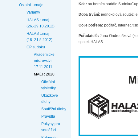
Kde:
na herním portále SudokuCup.
Ostatní turnaje
Varianty
Doba trvání:
jednokolová soutěž je
HALAS turnaj
Co je potřeba:
počítač, internet, ti
(26.-29.10.2012)
HALAS turnaj
Pořadatelé:
Jana Ondroušková (koor
(18.-21.5.2012)
spolek HALAS
GP sudoku
Akademické
mistrovství
17.11.2011
MAČR 2020
Oficiální
výsledky
Ukázkové
úlohy
Soutěžní úlohy
Pravidla
Pokyny pro
soutěžící
Kategorie