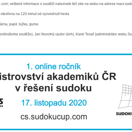
com; veškeré informace o soutěži naleznete též zde na webu na adrese macr.sud
 otevřena na 120 minut od vyzvednutí hesla
skárna, papír, tužka, guma
dinátorka soutěže), Jan Novotný (autor úloh), Karel Tesař (administrátor webu 