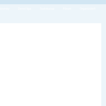
Novinky
Denní liga
Sudokucup
Fórum
Organizátoři