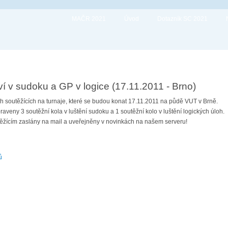
MAČR 2021
Úvod
Dotazník SC 2021
í v sudoku a GP v logice (17.11.2011 - Brno)
 soutěžících na turnaje, které se budou konat 17.11.2011 na půdě VUT v Brně.
aveny 3 soutěžní kola v luštění sudoku a 1 soutěžní kolo v luštění logických úloh.
ěžícím zaslány na mail a uveřejněny v novinkách na našem serveru!
ů