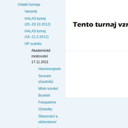
Ostatní turnaje
Varianty
HALAS turnaj
(26.-29.10.2012)
HALAS turnaj
(18.-21.5.2012)
GP sudoku
Akademické
mistrovství
17.11.2011
Harmonogram
Seznam
účastníků
Místo konání
Booklet
Fotogalerie
Výsledky
Stravování a
občerstvení