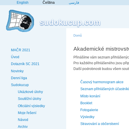
English
Čeština
فارسی
sudokucup.com
Domů
Akademické mistrovstv
MAČR 2021
Úvod
Přinášíme vám seznam přihlášených
Pro každého přihlášeného jsou připr
Dotazník SC 2021
Další podrobnosti budou všem sout
Novinky
Denní liga
Časový harmonogram akce
Sudokucup
Seznam přihlášených účastník
Ukázkové úlohy
Místo konání
Soutěžní úlohy
Booklet
Oficiální výsledky
Fotogalerie
Moje řešení
Výsledky
Návod
Stravování a občerstvení
Archiv