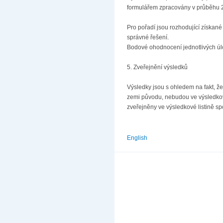
formulářem zpracovány v průběhu 2
Pro pořadí jsou rozhodující získan
správné řešení.
Bodové ohodnocení jednotlivých úlo
5. Zveřejnění výsledků
Výsledky jsou s ohledem na fakt, že
zemi původu, nebudou ve výsledkové
zveřejněny ve výsledkové listině spo
English