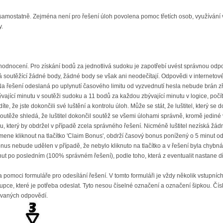
 samostatně. Zejména není pro řešení úloh povolena pomoc třetích osob, využívání 
y.
dnocení. Pro získání bodů za jednotlivá sudoku je zapotřebí uvést správnou odpov
 soutěžící žádné body, žádné body se však ani neodečítají. Odpovědi v interneto
Na řešení odeslaná po uplynutí časového limitu od vyzvednutí hesla nebude brán zřet
ající minutu v soutěži sudoku a 11 bodů za každou zbývající minutu v logice, počí
rdíte, že jste dokončili své luštění a kontrolu úloh. Může se stát, že luštitel, kte
outěže shledá, že luštitel dokončil soutěž se všemi úlohami správně, kromě jediné
u, který by obdržel v případě zcela správného řešení. Nicméně luštitel nezíská ž
ene kliknout na tlačítko 'Claim Bonus', obdrží časový bonus ponížený o 5 minut od
onus nebude udělen v případě, že nebylo kliknuto na tlačítko a v řešení byla chyb
nut po posledním (100% správném řešení), podle toho, která z eventualit nastane dř
pomoci formuláře pro odesílání řešení. V tomto formuláři je vždy několik vstupních 
pce, které je potřeba odeslat. Tyto nesou číselné označení a označení šipkou. Čísl
ovaných odpovědí.