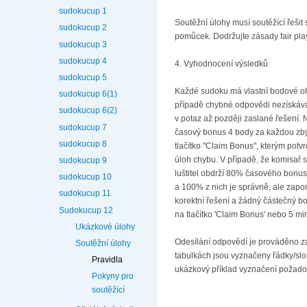
sudokucup 1
Soutěžní úlohy musí soutěžící řešit
sudokucup 2
pomůcek. Dodržujte zásady fair pla
sudokucup 3
sudokucup 4
4. Vyhodnocení výsledků
sudokucup 5
Každé sudoku má vlastní bodové oho
sudokucup 6(1)
případě chybné odpovědi nezískává
sudokucup 6(2)
v potaz až později zaslané řešení. 
sudokucup 7
časový bonus 4 body za každou zbýv
sudokucup 8
tlačítko "Claim Bonus", kterým potv
úloh chybu. V případě, že komisař s
sudokucup 9
luštitel obdrží 80% časového bonus
sudokucup 10
a 100% z nich je správně, ale zapom
sudokucup 11
korektní řešení a žádný částečný b
Sudokucup 12
na tlačítko 'Claim Bonus' nebo 5 mi
Ukázkové úlohy
Odesílání odpovědí je prováděno za 
Soutěžní úlohy
tabulkách jsou vyznačeny řádky/slou
Pravidla
ukázkový příklad vyznačení požad
Pokyny pro
soutěžící