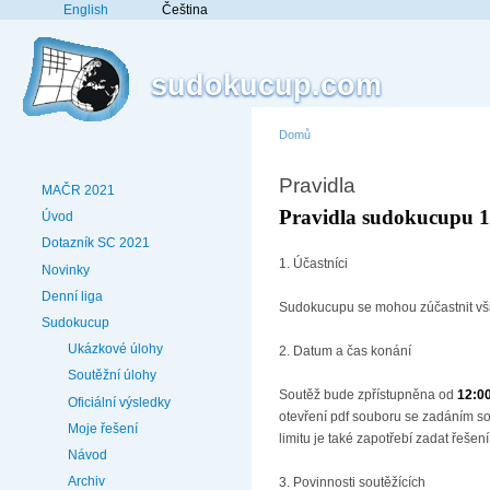
English
Čeština
sudokucup.com
Domů
Pravidla
MAČR 2021
Pravidla sudokucupu 1
Úvod
Dotazník SC 2021
1. Účastníci
Novinky
Denní liga
Sudokucupu se mohou zúčastnit všic
Sudokucup
Ukázkové úlohy
2. Datum a čas konání
Soutěžní úlohy
Soutěž bude zpřístupněna od
12:00
Oficiální výsledky
otevření pdf souboru se zadáním so
Moje řešení
limitu je také zapotřebí zadat řeše
Návod
Archiv
3. Povinnosti soutěžících