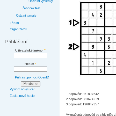
Oficiální výsledky
Žebříček test
Ostatní turnaje
Fórum
Organizátoři
Přihlášení
Uživatelské jméno:
*
Heslo:
*
Přihlásit pomocí OpenID
Vytvořit nový účet
1 odpověď: 351897642
Zaslat nové heslo
2 odpověď: 583674219
3 odpověď: 196842357
Vyznačená odpověď se vždy píše zl