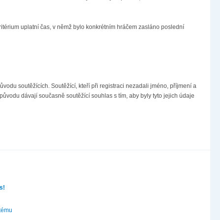
ritérium uplatní čas, v němž bylo konkrétním hráčem zasláno poslední
du soutěžících. Soutěžící, kteří při registraci nezadali jméno, příjmení a
odu dávají současně soutěžící souhlas s tím, aby byly tyto jejich údaje
s!