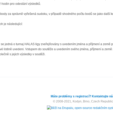
 hodin pro odeslání výsledků.
é body za správně vyřešená sudoku, v případě shodného počtu bodů se jako další k
h je následující:
 se jedná o turnaj HALAS ligy zveřejňovány s uvedením jména a příjmení a země půvo
 listině uvedeni. Vstupem do soutěže a uvedením svého jména, příjmení a země pův
lečně s jejich výsledky v soutěži.
Máte problémy s registrací? Kontaktujte ná
© 2008-2021, Kodyn, Brno, Czech Republic