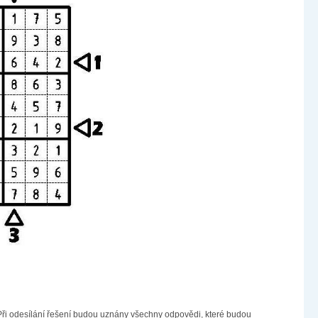
Při odesílání řešení budou uznány všechny odpovědi, které budou