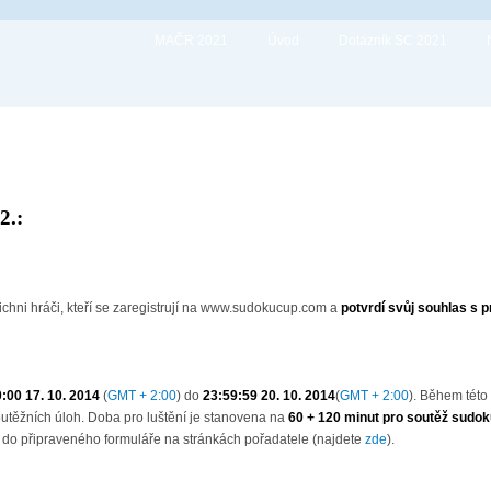
MAČR 2021
Úvod
Dotazník SC 2021
2.:
hni hráči, kteří se zaregistrují na www.sudokucup.com a
potvrdí svůj souhlas s 
:00 17. 10. 2014
(
GMT + 2:00
) do
23:59:59 20. 10. 2014
(
GMT + 2:00
). Během této
utěžních úloh. Doba pro luštění je stanovena na
60 + 120 minut pro soutěž sudo
ní do připraveného formuláře na stránkách pořadatele (najdete
zde
).