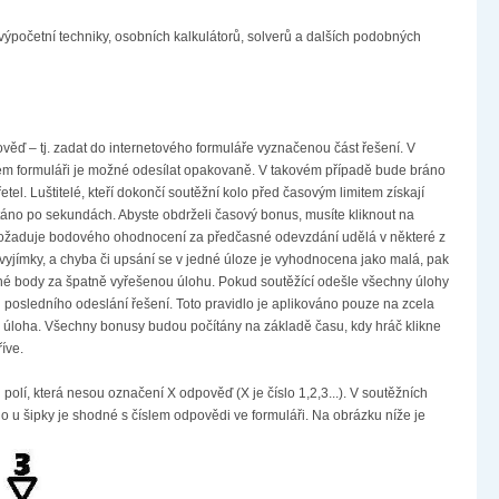
výpočetní techniky, osobních kalkulátorů, solverů a dalších podobných
ěď – tj. zadat do internetového formuláře vyznačenou část řešení. V
vém formuláři je možné odesílat opakovaně. V takovém případě bude bráno
el. Luštitelé, kteří dokončí soutěžní kolo před časovým limitem získají
táno po sekundách. Abyste obdrželi časový bonus, musíte kliknout na
rý se dožaduje bodového ohodnocení za předčasné odevzdání udělá v některé z
 vyjímky, a chyba či upsání se v jedné úloze je vyhodnocena jako malá, pak
ádné body za špatně vyřešenou úlohu. Pokud soutěžící odešle všechny úlohy
 posledního odeslání řešení. Toto pravidlo je aplikováno pouze na zcela
ná úloha. Všechny bonusy budou počítány na základě času, kdy hráč klikne
íve.
polí, která nesou označení X odpověď (X je číslo 1,2,3...). V soutěžních
o u šipky je shodné s číslem odpovědi ve formuláři. Na obrázku níže je