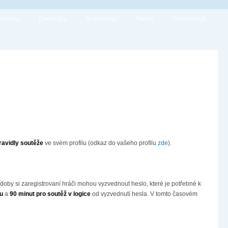
Novinky
Denní liga
Sudokucup
Fórum
Organizátoři
pravidly soutěže
ve svém profilu (odkaz do vašeho profilu
zde
).
 doby si zaregistrovaní hráči mohou vyzvednout heslo, které je potřebné k
ku
a
90 minut pro soutěž v logice
od vyzvednutí hesla. V tomto časovém