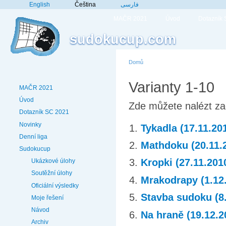
English
Čeština
فارسی
MAČR 2021
Úvod
Dotazník
sudokucup.com
Domů
Varianty 1-10
MAČR 2021
Úvod
Zde můžete nalézt zad
Dotazník SC 2021
Novinky
Tykadla (17.11.20
Denní liga
Mathdoku (20.11.
Sudokucup
Kropki (27.11.201
Ukázkové úlohy
Soutěžní úlohy
Mrakodrapy (1.12
Oficiální výsledky
Stavba sudoku (8
Moje řešení
Návod
Na hraně (19.12.2
Archiv