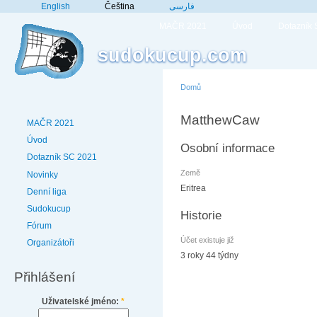
English
Čeština
فارسی
MAČR 2021
Úvod
Dotazník
sudokucup.com
Domů
MatthewCaw
MAČR 2021
Úvod
Osobní informace
Dotazník SC 2021
Země
Novinky
Eritrea
Denní liga
Sudokucup
Historie
Fórum
Účet existuje již
Organizátoři
3 roky 44 týdny
Přihlášení
Uživatelské jméno:
*