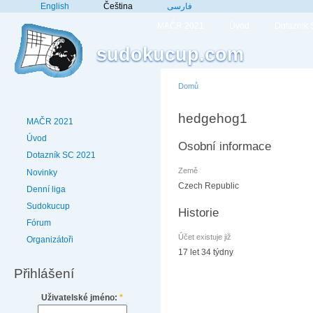
English
Čeština
فارسی
MAČR 2021
Úvod
Dotazník
sudokucup.com
Domů
hedgehog1
MAČR 2021
Úvod
Osobní informace
Dotazník SC 2021
Země
Novinky
Czech Republic
Denní liga
Sudokucup
Historie
Fórum
Účet existuje již
Organizátoři
17 let 34 týdny
Přihlášení
Uživatelské jméno:
*