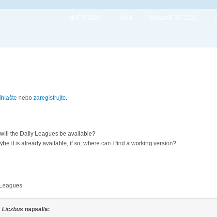
MAČR 2021
Úvod
Dotazník SC 2021
ihlašte
nebo
zaregistrujte
.
will the Daily Leagues be available?
be it is already available, if so, where can I find a working version?
 Leagues
Liczbus
napsal/a: