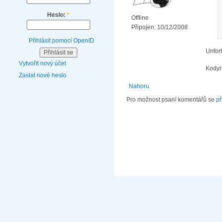
Heslo:
*
Offline
Připojen:
10/12/2008
Přihlásit pomocí OpenID
Unfort
Vytvořit nový účet
Kodyn
Zaslat nové heslo
Nahoru
Pro možnost psaní komentářů se
př