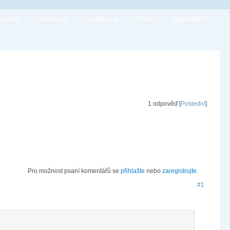
Novinky
Denní liga
Sudokucup
Fórum
Organizátoři
1 odpověď [
Poslední
]
Pro možnost psaní komentářů se
přihlašte
nebo
zaregistrujte
.
#1