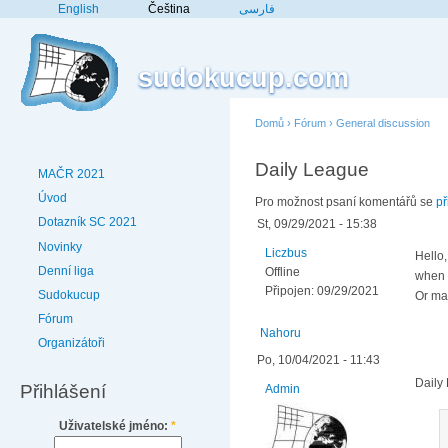
English
Čeština
فارسی
sudokucup.com
Domů
›
Fórum
›
General discussion
Daily League
MAČR 2021
Úvod
Pro možnost psaní komentářů se
př
Dotazník SC 2021
St, 09/29/2021 - 15:38
Novinky
Liczbus
Hello,
Denní liga
Offline
when 
Připojen:
09/29/2021
Sudokucup
Or may
Fórum
Nahoru
Organizátoři
Po, 10/04/2021 - 11:43
Daily
Přihlášení
Admin
Uživatelské jméno:
*