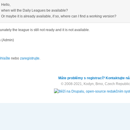
Hello,
when will the Daily Leagues be available?
Or maybe it is already available, if so, where can I find a working version?
unately the league is still not ready and it is not available.
 (Admin)
ihlašte
nebo
zaregistrujte
.
Máte problémy s registrací? Kontaktujte ná
© 2008-2021, Kodyn, Brno, Czech Republic