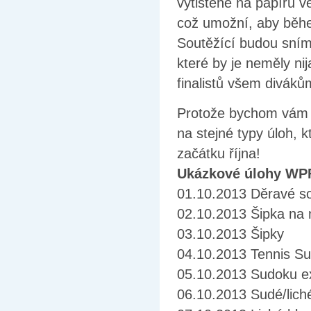
vytištěné na papíru ve
což umožní, aby běhe
Soutěžící budou sním
které by je neměly ni
finalistů všem diváků
Protože bychom vám rá
na stejné typy úloh, k
začátku října!
Ukázkové úlohy WPF
01.10.2013 Děravé s
02.10.2013 Šipka na n
03.10.2013 Šipky
04.10.2013 Tennis S
05.10.2013 Sudoku ex
06.10.2013 Sudé/lic