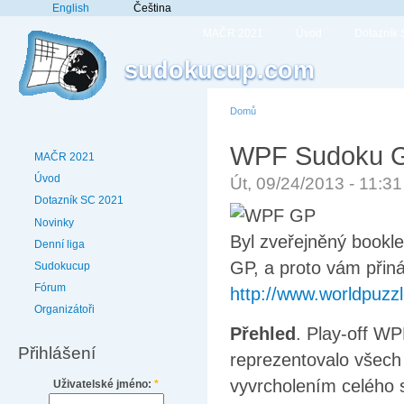
English
Čeština
MAČR 2021
Úvod
Dotazník
sudokucup.com
Domů
WPF Sudoku Gr
MAČR 2021
Úvod
Út, 09/24/2013 - 11:3
Dotazník SC 2021
Novinky
Byl zveřejněný bookle
Denní liga
GP, a proto vám přin
Sudokucup
Fórum
http://www.worldpuzzl
Organizátoři
Přehled
. Play-off W
Přihlášení
reprezentovalo všech 
vyvrcholením celého s
Uživatelské jméno:
*