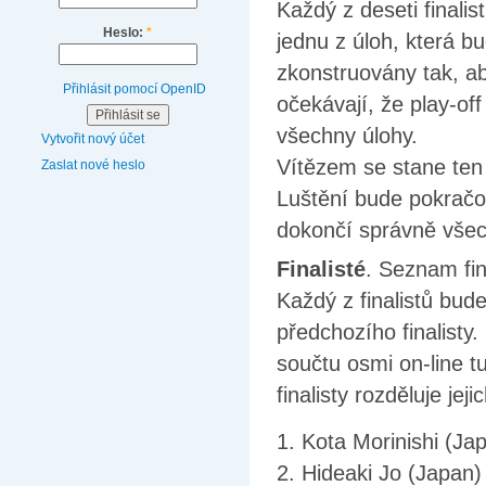
Každý z deseti finalis
Heslo:
*
jednu z úloh, která bu
zkonstruovány tak, ab
Přihlásit pomocí OpenID
očekávají, že play-of
všechny úlohy.
Vytvořit nový účet
Vítězem se stane ten z
Zaslat nové heslo
Luštění bude pokračov
dokončí správně všec
Finalisté
. Seznam fi
Každý z finalistů bud
předchozího finalist
součtu osmi on-line t
finalisty rozděluje je
1. Kota Morinishi (Ja
2. Hideaki Jo (Japan)