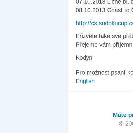
07.10.2013 Liché blud
08.10.2013 Coast to
http://cs.sudokucup.
Přizvěte také své přát
Přejeme vám příjemné
Kodyn
Pro možnost psaní k
English
Máte p
© 20