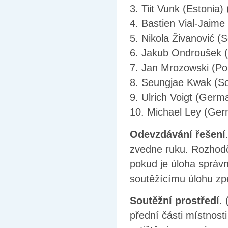
3. Tiit Vunk (Estonia
4. Bastien Vial-Jaime
5. Nikola Živanović (
6. Jakub Ondroušek (
7. Jan Mrozowski (Po
8. Seungjae Kwak (So
9. Ulrich Voigt (Germ
10. Michael Ley (Ger
Odevzdávání řešení
zvedne ruku. Rozhodčí
pokud je úloha správn
soutěžícímu úlohu zpě
Soutěžní prostředí
.
přední části místnos