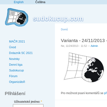
English
Čeština
sudokucup.com
Domů
Varianta - 24/11/2013
MAČR 2021
Ne, 11/24/2013 - 11:52 —
Admin
Úvod
Dotazník SC 2021
Novinky
Denní liga
Sudokucup
Fórum
Organizátoři
Přihlášení
Pro možnost psaní komentářů se
př
Uživatelské jméno:
*