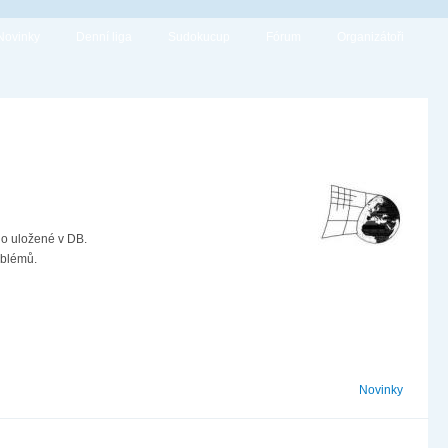
Novinky
Denní liga
Sudokucup
Fórum
Organizátoři
ylo uložené v DB.
oblémů.
Novinky