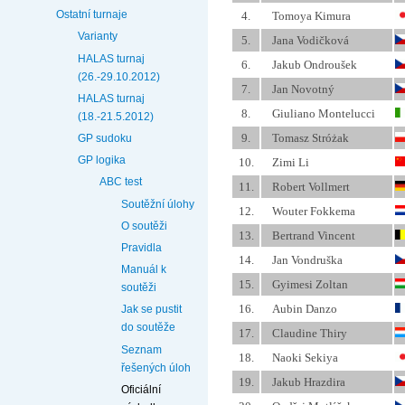
Ostatní turnaje
4.
Tomoya Kimura
Varianty
5.
Jana Vodičková
HALAS turnaj
6.
Jakub Ondroušek
(26.-29.10.2012)
7.
Jan Novotný
HALAS turnaj
8.
Giuliano Montelucci
(18.-21.5.2012)
9.
Tomasz Stróżak
GP sudoku
GP logika
10.
Zimi Li
ABC test
11.
Robert Vollmert
Soutěžní úlohy
12.
Wouter Fokkema
O soutěži
13.
Bertrand Vincent
Pravidla
14.
Jan Vondruška
Manuál k
15.
Gyimesi Zoltan
soutěži
16.
Aubin Danzo
Jak se pustit
do soutěže
17.
Claudine Thiry
Seznam
18.
Naoki Sekiya
řešených úloh
19.
Jakub Hrazdira
Oficiální