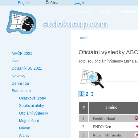
English
Čeština
فارسی
MAČR 2021
Úvod
Dotazník
sudokucup.com
Domů
Oficiální výsledky ABC
MAČR 2021
Úvod
Toto jsou oficiální výsledky turrna
Dotazník SC 2021
Novinky
Denní liga
Sudokucup
1
2
3
Ukázkové úlohy
Soutěžní úlohy
#
Jméno
Oficiální výsledky
1.
Freddie Hand
Moje řešení
2.
ENDO Ken
Návod
3.
Kota Morinishi
Archiv