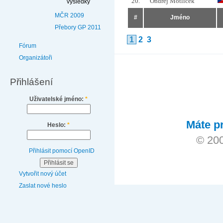
20.
Ondřej Motlíček
výsledky
MČR 2009
#
Jméno
Přebory GP 2011
1
2
3
Fórum
Organizátoři
Přihlášení
Uživatelské jméno:
*
Máte pr
Heslo:
*
© 200
Přihlásit pomocí OpenID
Vytvořit nový účet
Zaslat nové heslo