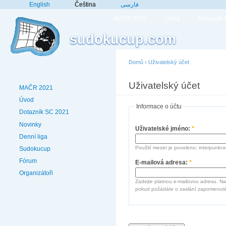
English
Čeština
فارسی
MAČR 2021
Úvod
Dotazník
sudokucup.com
Domů
›
Uživatelský účet
Uživatelský účet
MAČR 2021
Úvod
Informace o účtu
Dotazník SC 2021
Novinky
Uživatelské jméno:
*
Denní liga
Použití mezer je povoleno; interpunkce
Sudokucup
Fórum
E-mailová adresa:
*
Organizátoři
Zadejte platnou e-mailovou adresu. Na
pokud požádáte o zaslání zapomenuté