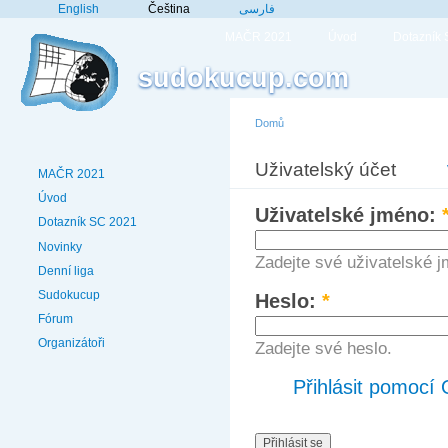
English
Čeština
فارسی
MAČR 2021
Úvod
Dotazník
sudokucup.com
Domů
Uživatelský účet
MAČR 2021
Úvod
Uživatelské jméno:
Dotazník SC 2021
Novinky
Zadejte své uživatelské 
Denní liga
Sudokucup
Heslo:
*
Fórum
Organizátoři
Zadejte své heslo.
Přihlásit pomocí