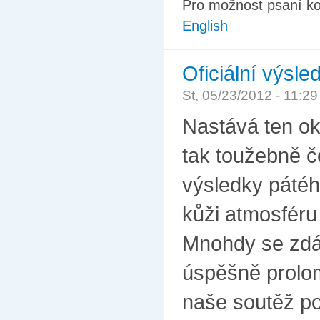
Pro možnost psaní k
English
Oficiální výsl
St, 05/23/2012 - 11:2
Nastává ten oka
tak toužebně č
výsledky pátého
kůži atmosféru
Mnohdy se zdál
úspěšně prolomi
naše soutěž p