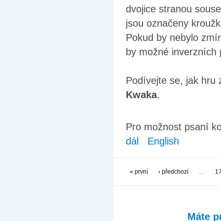
dvojice stranou soused
jsou označeny krouž
Pokud by nebylo zmín
by možné inverzních p
Podívejte se, jak hru 
Kwaka
.
Pro možnost psaní k
dál
English
« první
‹ předchozí
…
1
Máte p