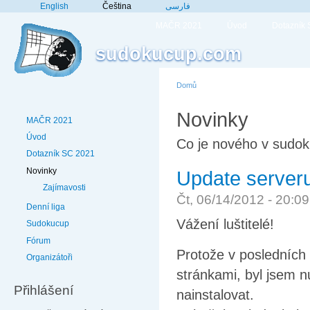
English
Čeština
فارسی
MAČR 2021
Úvod
Dotazník
sudokucup.com
Domů
Novinky
MAČR 2021
Úvod
Co je nového v sudo
Dotazník SC 2021
Novinky
Update server
Zajímavosti
Čt, 06/14/2012 - 20:0
Denní liga
Vážení luštitelé!
Sudokucup
Fórum
Protože v posledních
Organizátoři
stránkami, byl jsem 
Přihlášení
nainstalovat.