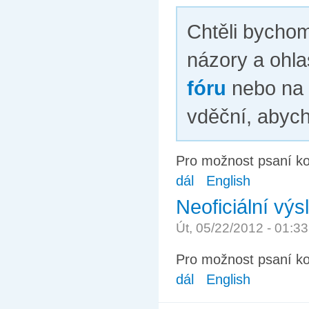
Chtěli bychom
názory a ohla
fóru
nebo na 
vděční, abyc
Pro možnost psaní k
dál
English
Neoficiální výs
Út, 05/22/2012 - 01:3
Pro možnost psaní k
dál
English