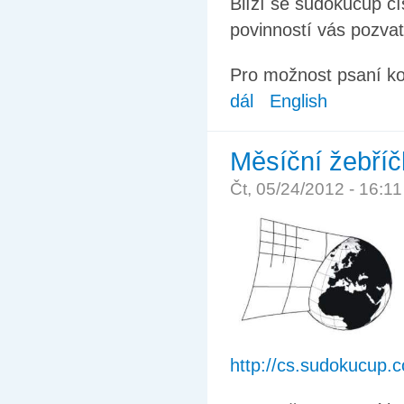
Blíží se sudokucup čí
povinností vás pozvat
Pro možnost psaní k
dál
English
Měsíční žebříč
Čt, 05/24/2012 - 16:1
http://cs.sudokucup.