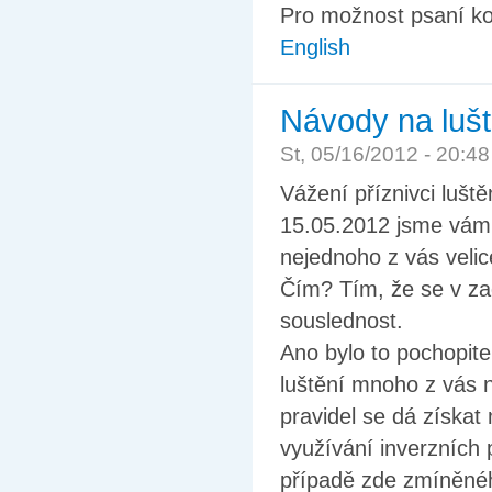
Pro možnost psaní k
English
Návody na lušt
St, 05/16/2012 - 20:4
Vážení příznivci lušt
15.05.2012 jsme vám 
nejednoho z vás velic
Čím? Tím, že se v zad
souslednost.
Ano bylo to pochopite
luštění mnoho z vás n
pravidel se dá získat 
využívání inverzních 
případě zde zmíněnéh