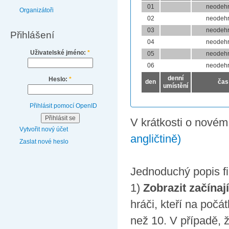
01
neodeh
Organizátoři
02
neodeh
03
neodeh
Přihlášení
04
neodeh
Uživatelské jméno:
*
05
neodeh
06
neodeh
denní
Heslo:
*
den
čas
umístění
Přihlásit pomocí OpenID
V krátkosti o nové
Vytvořit nový účet
angličtině)
Zaslat nové heslo
Jednoduchý popis fil
1)
Zobrazit začínaj
hráči, kteří na počát
než 10. V případě, ž