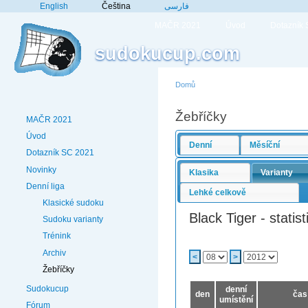
English
Čeština
فارسی
MAČR 2021
Úvod
Dotazník
sudokucup.com
Domů
Žebříčky
MAČR 2021
Úvod
Denní
Měsíční
Dotazník SC 2021
Novinky
Klasika
Varianty
Denní liga
Lehké celkově
Klasické sudoku
Black Tiger - statis
Sudoku varianty
Trénink
Archiv
<
>
Žebříčky
Sudokucup
denní
den
čas
umístění
Fórum