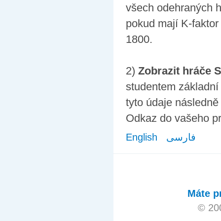
všech odehraných he
pokud mají K-faktor 
1800.
2)
Zobrazit hráče S
studentem základní 
tyto údaje následně
Odkaz do vašeho pr
English
فارسی
Máte p
© 20