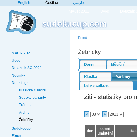
English
Čeština
فارسی
MAČR 2021
Úvod
Dotazník
sudokucup.com
Domů
Žebříčky
MAČR 2021
Úvod
Denní
Měsíční
Dotazník SC 2021
Novinky
Klasika
Varianty
Denní liga
Lehké celkově
Klasické sudoku
Ziti - statistiky pr
Sudoku varianty
Trénink
Archiv
<
>
Žebříčky
Sudokucup
denní
den
čas
umístění
Fórum