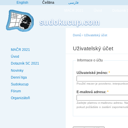
English
Čeština
فارسی
MAČR 2021
Úvod
Dotazník
sudokucup.com
Domů
›
Uživatelský účet
Uživatelský účet
MAČR 2021
Úvod
Informace o účtu
Dotazník SC 2021
Novinky
Uživatelské jméno:
*
Denní liga
Použití mezer je povoleno; interpunkce
Sudokucup
Fórum
E-mailová adresa:
*
Organizátoři
Zadejte platnou e-mailovou adresu. Na
pokud požádáte o zaslání zapomenuté