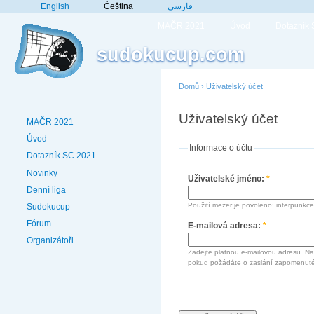
English
Čeština
فارسی
MAČR 2021
Úvod
Dotazník
sudokucup.com
Domů
›
Uživatelský účet
Uživatelský účet
MAČR 2021
Úvod
Informace o účtu
Dotazník SC 2021
Novinky
Uživatelské jméno:
*
Denní liga
Použití mezer je povoleno; interpunkce
Sudokucup
Fórum
E-mailová adresa:
*
Organizátoři
Zadejte platnou e-mailovou adresu. Na
pokud požádáte o zaslání zapomenuté