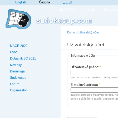
English
Čeština
فارسی
MAČR 2021
Úvod
Dotazník
sudokucup.com
Domů
›
Uživatelský účet
Uživatelský účet
MAČR 2021
Úvod
Informace o účtu
Dotazník SC 2021
Novinky
Uživatelské jméno:
*
Denní liga
Použití mezer je povoleno; interpunkce
Sudokucup
Fórum
E-mailová adresa:
*
Organizátoři
Zadejte platnou e-mailovou adresu. Na
pokud požádáte o zaslání zapomenuté