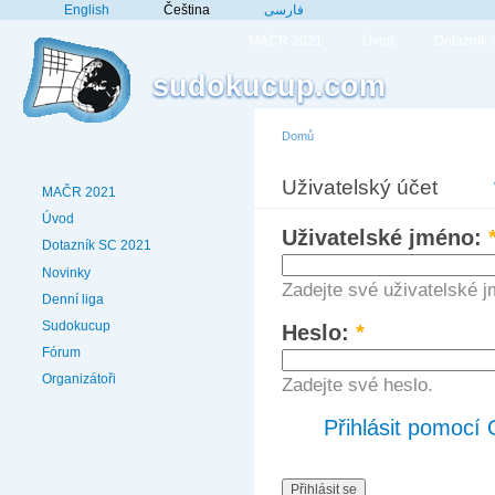
English
Čeština
فارسی
MAČR 2021
Úvod
Dotazník
sudokucup.com
Domů
Uživatelský účet
MAČR 2021
Úvod
Uživatelské jméno:
Dotazník SC 2021
Novinky
Zadejte své uživatelské 
Denní liga
Sudokucup
Heslo:
*
Fórum
Organizátoři
Zadejte své heslo.
Přihlásit pomocí