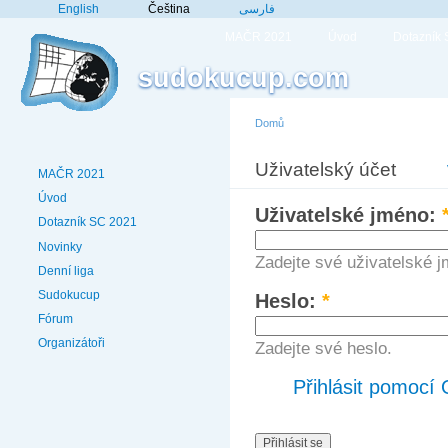
English
Čeština
فارسی
MAČR 2021
Úvod
Dotazník
sudokucup.com
Domů
Uživatelský účet
MAČR 2021
Úvod
Uživatelské jméno:
Dotazník SC 2021
Novinky
Zadejte své uživatelské 
Denní liga
Sudokucup
Heslo:
*
Fórum
Organizátoři
Zadejte své heslo.
Přihlásit pomocí