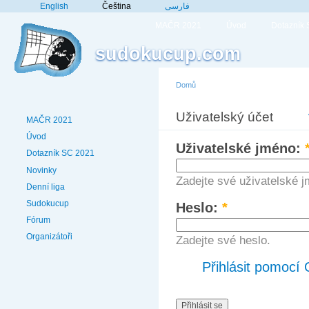
English
Čeština
فارسی
MAČR 2021
Úvod
Dotazník
sudokucup.com
Domů
Uživatelský účet
MAČR 2021
Úvod
Uživatelské jméno:
Dotazník SC 2021
Novinky
Zadejte své uživatelské 
Denní liga
Sudokucup
Heslo:
*
Fórum
Organizátoři
Zadejte své heslo.
Přihlásit pomocí