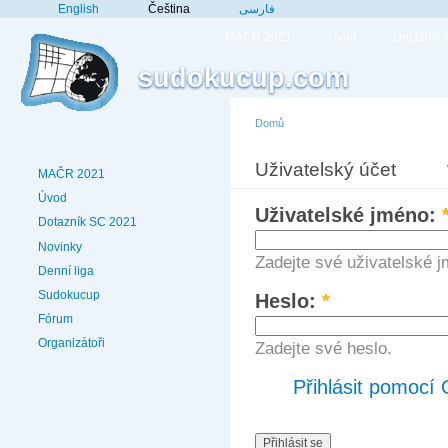
English
Čeština
فارسی
MAČR 2021
Úvod
Dotazník
sudokucup.com
Domů
Uživatelský účet
MAČR 2021
Úvod
Uživatelské jméno:
Dotazník SC 2021
Novinky
Zadejte své uživatelské 
Denní liga
Sudokucup
Heslo:
*
Fórum
Organizátoři
Zadejte své heslo.
Přihlásit pomocí